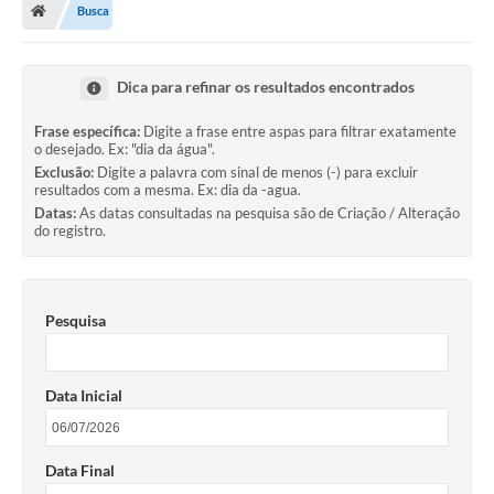
Busca
Ouvidoria
Tarifa de água
Dica para refinar os resultados encontrados
Transparência
Frase específica:
Digite a frase entre aspas para filtrar exatamente
o desejado. Ex: "dia da água".
Audiências Públicas
Exclusão:
Digite a palavra com sinal de menos (-) para excluir
resultados com a mesma. Ex: dia da -agua.
Contato
Datas:
As datas consultadas na pesquisa são de Criação / Alteração
do registro.
Contas Públicas
Contratos
Pesquisa
Legislação
Galeria de Fotos
Data Inicial
Galeria de Vídeos
Recomendações e Avisos em Geral
Data Final