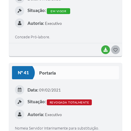
I
Situação:
EM VIGOR
Autoria:
Executivo
Concede Pró-labore.
BAIXAR
G
O
S
Nº 41
Portaria
T
E
Data:
09/02/2021
I
Situação:
REVOGADA TOTALMENTE
Autoria:
Executivo
Nomeia Servidor Interinamente para substituição.