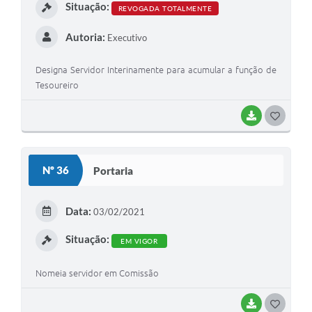
Situação:
REVOGADA TOTALMENTE
Autoria:
Executivo
Designa Servidor Interinamente para acumular a função de
Tesoureiro
BAIXAR
G
O
S
Nº 36
Portaria
T
E
Data:
03/02/2021
I
Situação:
EM VIGOR
Nomeia servidor em Comissão
BAIXAR
G