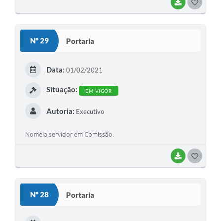
BAIXAR
G
O
S
Nº 29
Portaria
T
E
Data:
01/02/2021
I
Situação:
EM VIGOR
Autoria:
Executivo
Nomeia servidor em Comissão.
BAIXAR
G
O
S
Nº 28
Portaria
T
E