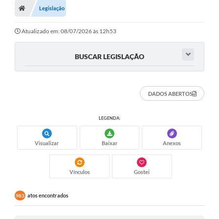
Legislação
Ouvidoria
Tarifa de água
Atualizado em: 08/07/2026 às 12h53
Transparência
BUSCAR LEGISLAÇÃO
Audiências Públicas
Contato
DADOS ABERTOS
Contas Públicas
LEGENDA:
Contratos
Visualizar
Baixar
Anexos
Legislação
Galeria de Fotos
Vínculos
Gostei
Galeria de Vídeos
atos encontrados
983
Recomendações e Avisos em Geral