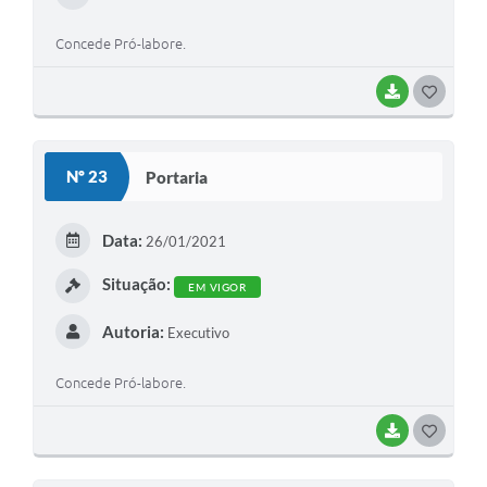
Concede Pró-labore.
BAIXAR
G
O
S
Nº 23
Portaria
T
E
Data:
26/01/2021
I
Situação:
EM VIGOR
Autoria:
Executivo
Concede Pró-labore.
BAIXAR
G
O