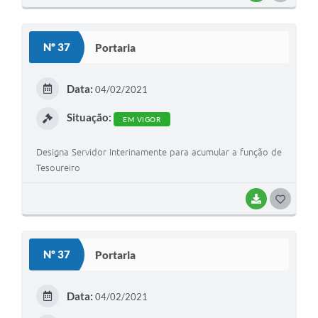
O
S
Nº 37
Portaria
T
E
Data:
04/02/2021
I
Situação:
EM VIGOR
Designa Servidor Interinamente para acumular a função de
Tesoureiro
BAIXAR
G
O
S
Nº 37
Portaria
T
E
Data:
04/02/2021
I