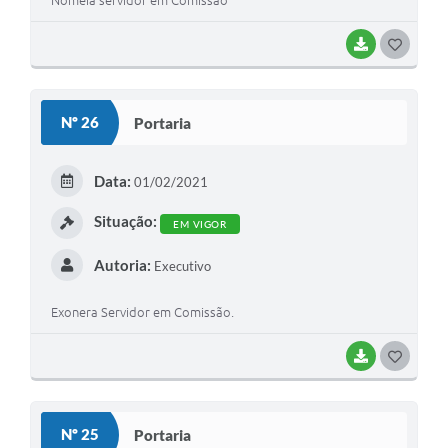
Nomeia servidor em Comissão
BAIXAR
G
O
S
Nº 26
Portaria
T
E
Data:
01/02/2021
I
Situação:
EM VIGOR
Autoria:
Executivo
Exonera Servidor em Comissão.
BAIXAR
G
O
S
Nº 25
Portaria