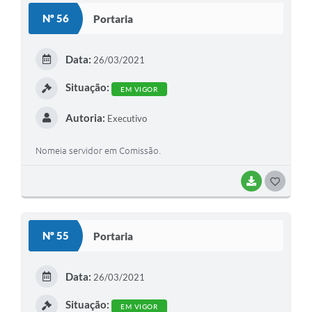
Setores
Nº 56
Portaria
LGPD
Decreto 5.152/2024
Data:
26/03/2021
Obras
Situação:
EM VIGOR
Agenda
Autoria:
Executivo
Links
Nomeia servidor em Comissão.
Telefones Úteis
BAIXAR
G
O
S
Nº 55
Portaria
T
E
Data:
26/03/2021
I
Situação:
EM VIGOR