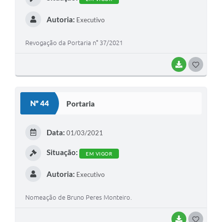
Autoria:
Executivo
Revogação da Portaria n° 37/2021
BAIXAR
G
O
S
Nº 44
Portaria
T
E
Data:
01/03/2021
I
Situação:
EM VIGOR
Autoria:
Executivo
Nomeação de Bruno Peres Monteiro.
BAIXAR
G