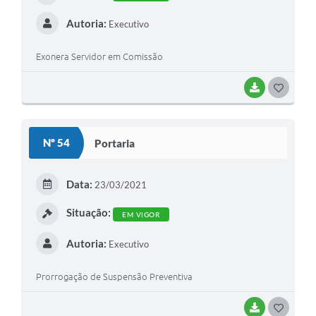
Autoria:
Executivo
Exonera Servidor em Comissão
BAIXAR
G
O
S
Nº 54
Portaria
T
E
Data:
23/03/2021
I
Situação:
EM VIGOR
Autoria:
Executivo
Prorrogação de Suspensão Preventiva
BAIXAR
G