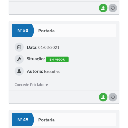
BAIXAR
G
O
S
Nº 50
Portaria
T
E
Data:
01/03/2021
I
Situação:
EM VIGOR
Autoria:
Executivo
Concede Pró-labore
BAIXAR
G
O
S
Nº 49
Portaria
T