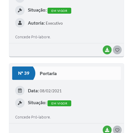
I
Situação:
EM VIGOR
Autoria:
Executivo
Concede Pró-labore.
BAIXAR
G
O
S
Nº 39
Portaria
T
E
Data:
08/02/2021
I
Situação:
EM VIGOR
Concede Pró-labore.
BAIXAR
G