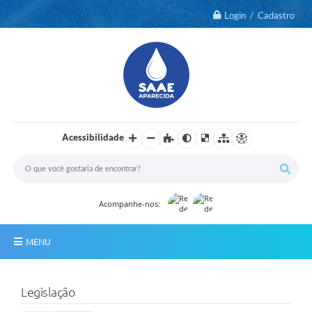
Login / Cadastro
Acessibilidade
Acompanhe-nos:
MENU
Notícias
Legislação
2º Via