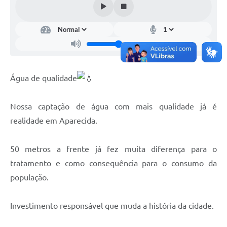
Setores
LGPD
Decreto 5.152/2024
Obras
Água de qualidade
Agenda
Links
Nossa captação de água com mais qualidade já é
realidade em Aparecida.
Telefones Úteis
50 metros a frente já fez muita diferença para o
tratamento e como consequência para o consumo da
população.
Investimento responsável que muda a história da cidade.