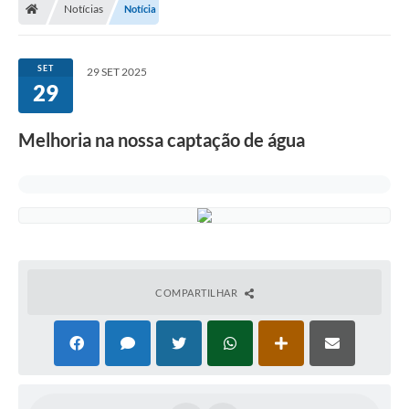
Notícias
Notícia
Ouvidoria
Tarifa de água
SET
29 SET 2025
29
Transparência
Audiências Públicas
Melhoria na nossa captação de água
Contato
Contas Públicas
Contratos
Legislação
COMPARTILHAR
Galeria de Fotos
Galeria de Vídeos
Recomendações e Avisos em Geral