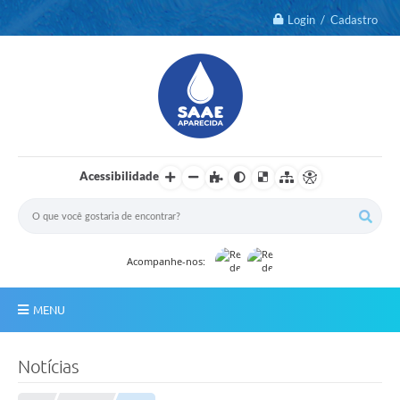
Login / Cadastro
Acessibilidade
Acompanhe-nos:
MENU
Notícias
Notícias
2º Via