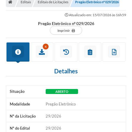
Editais
Editais de Licitações
Pregão Eletrônico nº 029/2026
Ouvidoria
Atualizado em: 15/07/2026 às 16h59
Tarifa de água
Pregão Eletrônico nº 029/2026
Transparência
Imprimir
Audiências Públicas
4
Contato
Contas Públicas
Detalhes
Contratos
Legislação
Situação
ABERTO
Galeria de Fotos
Modalidade
Pregão Eletrônico
Galeria de Vídeos
Nº da Licitação
29/2026
Recomendações e Avisos em Geral
Nº do Edital
29/2026