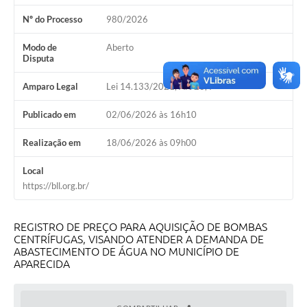
Setores
Nº do Processo
980/2026
LGPD
Modo de
Aberto
Decreto 5.152/2024
Disputa
Obras
Amparo Legal
Lei 14.133/2021, Art 28, I
Agenda
Publicado em
02/06/2026 às 16h10
Links
Realização em
18/06/2026 às 09h00
Telefones Úteis
Local
https://bll.org.br/
REGISTRO DE PREÇO PARA AQUISIÇÃO DE BOMBAS
CENTRÍFUGAS, VISANDO ATENDER A DEMANDA DE
ABASTECIMENTO DE ÁGUA NO MUNICÍPIO DE
APARECIDA