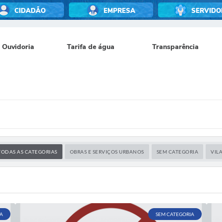
CIDADÃO
EMPRESA
SERVIDO
Ouvidoria
Tarifa de água
Transparência
TODAS AS CATEGORIAS
OBRAS E SERVIÇOS URBANOS
SEM CATEGORIA
VIL
A
SEM CATEGORIA