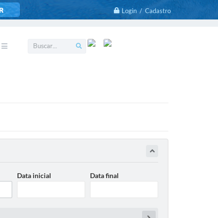
R
Login / Cadastro
Data inicial
Data final