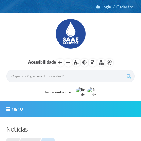
Login / Cadastro
Acessibilidade
Acompanhe-nos:
MENU
Notícias
Notícias
2º Via