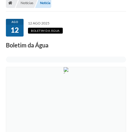
Notícias
Notícia
Ouvidoria
Tarifa de água
AGO
12 AGO 2025
12
Transparência
BOLETIM DA ÁGUA
Audiências Públicas
Boletim da Água
Contato
Contas Públicas
Contratos
Legislação
Galeria de Fotos
Galeria de Vídeos
Recomendações e Avisos em Geral