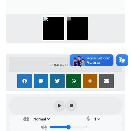
Setores
LGPD
Decreto 5.152/2024
Obras
Agenda
Links
COMPARTILHAR
Telefones Úteis