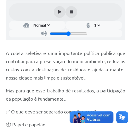
Setores
LGPD
Decreto 5.152/2024
Obras
Agenda
A coleta seletiva é uma importante política pública que
Links
contribui para a preservação do meio ambiente, reduz os
custos com a destinação de resíduos e ajuda a manter
Telefones Úteis
nossa cidade mais limpa e sustentável.
Mas para que esse trabalho dê resultados, a participação
da população é fundamental.
✅ O que deve ser separado como lixo seco?
📦 Papel e papelão