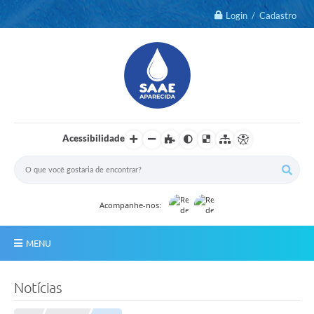
Login / Cadastro
Acessibilidade
Acompanhe-nos:
MENU
Notícias
Notícias
2º Via