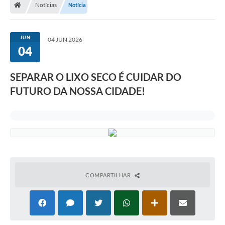
Notícias
Notícia
Ouvidoria
Tarifa de água
JUN
04 JUN 2026
04
Transparência
Audiências Públicas
SEPARAR O LIXO SECO É CUIDAR DO
FUTURO DA NOSSA CIDADE!
Contato
Contas Públicas
Contratos
Legislação
Galeria de Fotos
COMPARTILHAR
Galeria de Vídeos
Recomendações e Avisos em Geral