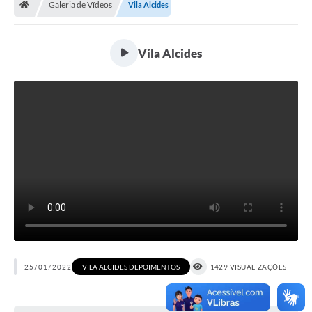
Galeria de Vídeos
Vila Alcides
Ouvidoria
Tarifa de água
Vila Alcides
Transparência
Audiências Públicas
Contato
Contas Públicas
Contratos
Legislação
Galeria de Fotos
Galeria de Vídeos
25/01/2022
VILA ALCIDES DEPOIMENTOS
1429 VISUALIZAÇÕES
Recomendações e Avisos em Geral