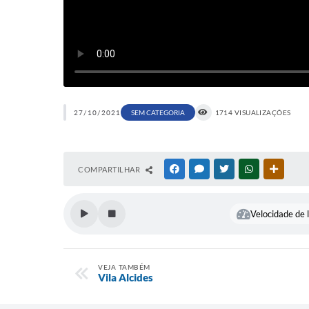
27/10/2021
SEM CATEGORIA
1714 VISUALIZAÇÕES
COMPARTILHAR
FACEBOOK
MESSENGER
TWITTER
WHATSAPP
OUTRAS
Velocidade de l
VEJA TAMBÉM
Vila Alcides