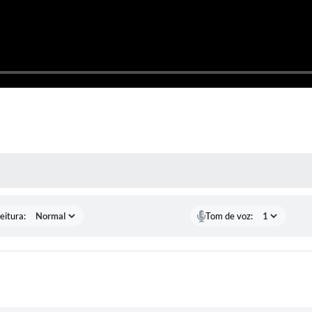
 MÍDIAS
eitura:
Tom de voz: