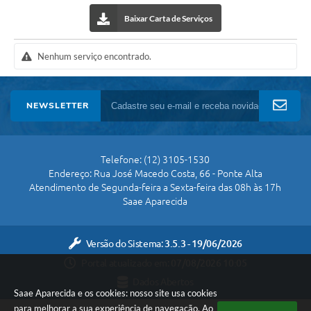
Setores
Baixar Carta de Serviços
LGPD
Nenhum serviço encontrado.
Decreto 5.152/2024
Obras
NEWSLETTER
Agenda
Links
Telefone: (12) 3105-1530
Telefones Úteis
Endereço: Rua José Macedo Costa, 66 - Ponte Alta
Atendimento de Segunda-feira a Sexta-feira das 08h às 17h
Saae Aparecida
Versão do Sistema:
3.5.3 - 19/06/2026
Portal atualizado em:
07/08/2026 10:05
Dados Abertos
Saae Aparecida e os cookies: nosso site usa cookies
para melhorar a sua experiência de navegação. Ao