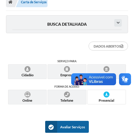
Carta de Serviços
Ouvidoria
Tarifa de água
BUSCA DETALHADA
Transparência
Audiências Públicas
DADOS ABERTOS
Contato
SERVIÇO PARA:
Contas Públicas
Cidadão
Empresa
Servidor
Contratos
FORMA DE ACESSO:
Legislação
Galeria de Fotos
Online
Telefone
Presencial
Galeria de Vídeos
Recomendações e Avisos em Geral
Avaliar Serviços