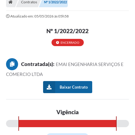
Contratos
Nº 1/2022/2022
Ouvidoria
Atualizado em: 05/05/2026 às 05h58
Tarifa de água
Nº 1/2022/2022
Transparência
Audiências Públicas
ENCERRADO
Contato
Contratada(s):
EMAI ENGENHARIA SERVIÇOS E
Contas Públicas
COMERCIO LTDA
Contratos
Baixar Contrato
Legislação
Galeria de Fotos
Vigência
Galeria de Vídeos
Recomendações e Avisos em Geral