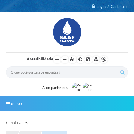
Login / Cadastro
Acessibilidade
Acompanhe-nos:
MENU
Notícias
Contratos
2º Via