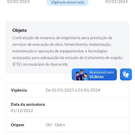
02/01/2023
01/01/2024
Setores
Vigência encerrada
LGPD
Decreto 5.152/2024
Objeto
Obras
Contratação de empresa de engenharia para prestação de
serviços de execução de obra, fornecimento, implantação,
Agenda
manutenção e operação de equipamentos e tecnologias
avançadas para adequação da estação de tratamento de esgoto
Links
(ETE) no município de Aparecida
Telefones Úteis
Vigência
De 02/01/2023 à 01/01/2024
Data da assinatura
01/12/2022
Origem
OU - Outra