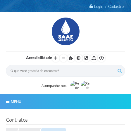
Login / Cadastro
Acessibilidade
Acompanhe-nos:
MENU
Notícias
Contratos
2º Via