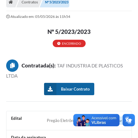
Contratos
Nº 5/2023/2023
Ouvidoria
Atualizado em: 05/05/2026 às 11h54
Tarifa de água
Nº 5/2023/2023
Transparência
Audiências Públicas
ENCERRADO
Contato
Contratada(s):
TAF INDUSTRIA DE PLASTICOS
Contas Públicas
LTDA
Contratos
Baixar Contrato
Legislação
Galeria de Fotos
Galeria de Vídeos
Edital
Pregão Eletrônico nº 05/2023
Acessar
Recomendações e Avisos em Geral
Data da assinatura