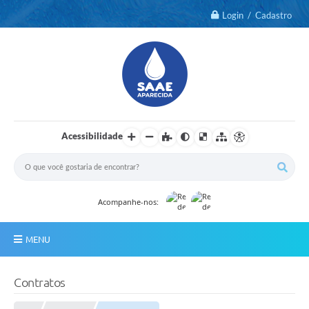
Login / Cadastro
Acessibilidade
Acompanhe-nos:
MENU
Notícias
Contratos
2º Via