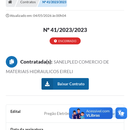
Contratos
Nº 41/2023/2023
Ouvidoria
Atualizado em: 04/05/2026 às 00h04
Tarifa de água
Nº 41/2023/2023
Transparência
Audiências Públicas
ENCERRADO
Contato
Contratada(s):
SANELPLED COMERCIO DE
Contas Públicas
MATERIAIS HIDRAULICOS EIRELI
Contratos
Baixar Contrato
Legislação
Galeria de Fotos
Galeria de Vídeos
Edital
Pregão Eletrônico nº 17/2023
Acessar
Recomendações e Avisos em Geral
Data da assinatura