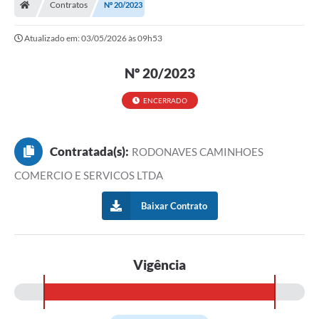
Contratos
Nº 20/2023
Ouvidoria
Atualizado em: 03/05/2026 às 09h53
Tarifa de água
Nº 20/2023
Transparência
Audiências Públicas
ENCERRADO
Contato
Contratada(s):
RODONAVES CAMINHOES
Contas Públicas
COMERCIO E SERVICOS LTDA
Contratos
Baixar Contrato
Legislação
Galeria de Fotos
Vigência
Galeria de Vídeos
Recomendações e Avisos em Geral