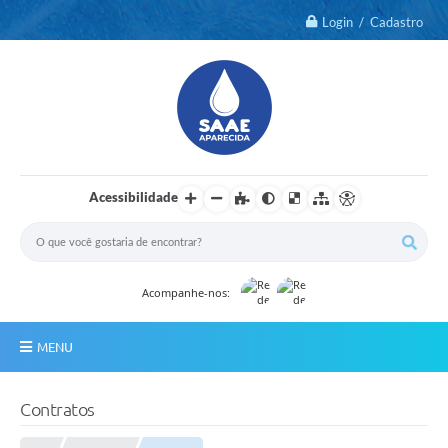
Login / Cadastro
Acessibilidade
Acompanhe-nos:
MENU
Notícias
Contratos
2º Via