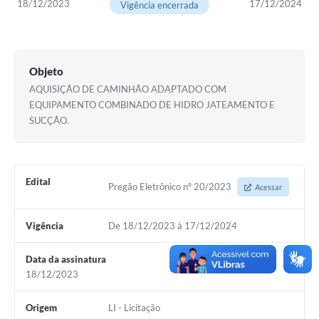
18/12/2023
17/12/2024
Setores
Vigência encerrada
LGPD
Decreto 5.152/2024
Objeto
Obras
AQUISIÇÃO DE CAMINHÃO ADAPTADO COM
EQUIPAMENTO COMBINADO DE HIDRO JATEAMENTO E
Agenda
SUCÇÃO.
Links
Telefones Úteis
Edital
Pregão Eletrônico nº 20/2023
Acessar
Vigência
De 18/12/2023 à 17/12/2024
Data da assinatura
18/12/2023
Origem
LI - Licitação