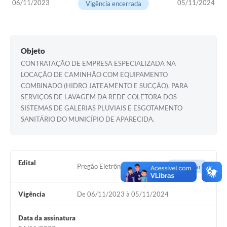
06/11/2023
05/11/2024
Setores
Vigência encerrada
LGPD
Decreto 5.152/2024
Objeto
Obras
CONTRATAÇÃO DE EMPRESA ESPECIALIZADA NA
LOCAÇÃO DE CAMINHÃO COM EQUIPAMENTO
Agenda
COMBINADO (HIDRO JATEAMENTO E SUCÇÃO), PARA
SERVIÇOS DE LAVAGEM DA REDE COLETORA DOS
Links
SISTEMAS DE GALERIAS PLUVIAIS E ESGOTAMENTO
SANITÁRIO DO MUNICÍPIO DE APARECIDA.
Telefones Úteis
Edital
Pregão Eletrônico nº 19/2023
Acessar
Vigência
De 06/11/2023 à 05/11/2024
Data da assinatura