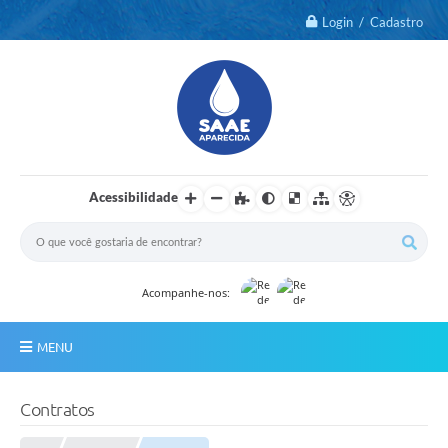
Login / Cadastro
Acessibilidade
Acompanhe-nos:
MENU
Notícias
Contratos
2º Via