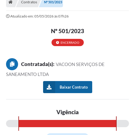
Contratos
Nº 501/2023
Ouvidoria
Atualizado em: 05/05/2026 às 07h26
Tarifa de água
Nº 501/2023
Transparência
Audiências Públicas
ENCERRADO
Contato
Contratada(s):
VACOON SERVIÇOS DE
Contas Públicas
SANEAMENTO LTDA
Contratos
Baixar Contrato
Legislação
Galeria de Fotos
Vigência
Galeria de Vídeos
Recomendações e Avisos em Geral