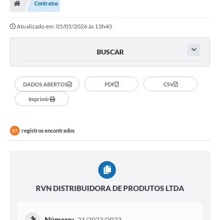
Contratos
Ouvidoria
Atualizado em: 05/05/2026 às 13h40
Tarifa de água
Transparência
BUSCAR
Audiências Públicas
DADOS ABERTOS
PDF
CSV
Contato
Imprimir
Contas Públicas
Contratos
registros encontrados
97
Legislação
Galeria de Fotos
Galeria de Vídeos
RVN DISTRIBUIDORA DE PRODUTOS LTDA
Recomendações e Avisos em Geral
Número: