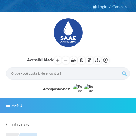
Login / Cadastro
Acessibilidade
Acompanhe-nos:
MENU
Notícias
Contratos
2º Via