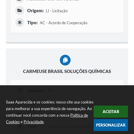
Origem:
LI - Licitação
Tipo:
AC - Acordo de Cooperação
CARMEUSE BRASIL SOLUÇÕES QUÍMICAS
Número:
19
Saae Aparecida e os cookies: nosso site usa cookies
Nº processo:
9/2021
para melhorar a sua experiência de navegação. Ao
ACEITAR
Origem:
LI - Licitação
continuar você concorda com a nossa
Política de
Cookies
e
Privacidade
.
PERSONALIZAR
Tipo:
CF - Contrato de Fornecimento