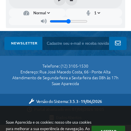
NEWSLETTER
Telefone: (12) 3105-1530
Endereço: Rua José Macedo Costa, 66 - Ponte Alta
Atendimento de Segunda-feira a Sexta-feira das 08h às 17h
Saae Aparecida
Versão do Sistema:
3.5.3 - 19/06/2026
Portal atualizado em:
07/08/2026 10:05
Dados Abertos
Saae Aparecida e os cookies: nosso site usa cookies
para melhorar a sua experiência de navegação. Ao