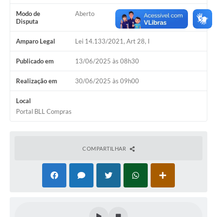
Setores
Modo de
Aberto
Disputa
LGPD
Decreto 5.152/2024
Amparo Legal
Lei 14.133/2021, Art 28, I
Obras
Publicado em
13/06/2025 às 08h30
Agenda
Realização em
30/06/2025 às 09h00
Links
Local
Portal BLL Compras
Telefones Úteis
COMPARTILHAR