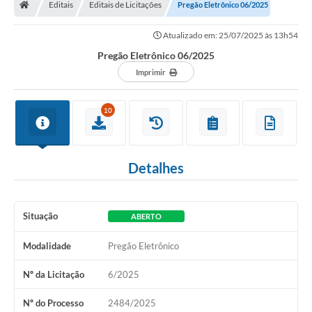
Editais
Editais de Licitações
Pregão Eletrônico 06/2025
Ouvidoria
Atualizado em: 25/07/2025 às 13h54
Tarifa de água
Pregão Eletrônico 06/2025
Transparência
Imprimir
Audiências Públicas
10
Contato
Contas Públicas
Detalhes
Contratos
Legislação
Situação
ABERTO
Galeria de Fotos
Modalidade
Pregão Eletrônico
Galeria de Vídeos
Nº da Licitação
6/2025
Recomendações e Avisos em Geral
Nº do Processo
2484/2025