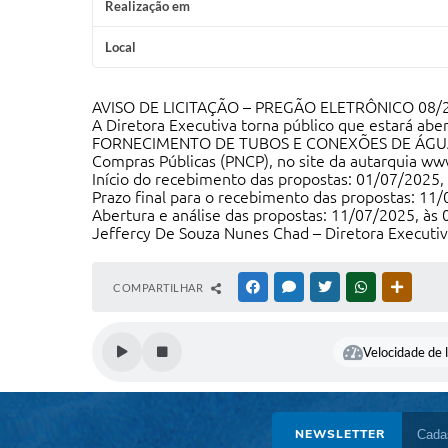
Realização em
Local
AVISO DE LICITAÇÃO – PREGÃO ELETRÔNICO 08/
A Diretora Executiva torna público que estará ab
FORNECIMENTO DE TUBOS E CONEXÕES DE ÁGUA. O edi
Compras Públicas (PNCP), no site da autarquia www
Início do recebimento das propostas: 01/07/2025, 
Prazo final para o recebimento das propostas: 11/
Abertura e análise das propostas: 11/07/2025, às 
Jeffercy De Souza Nunes Chad – Diretora Executi
COMPARTILHAR
FACEBOOK
MESSENGER
TWITTER
WHATSAPP
OUTRAS
Velocidade de l
NEWSLETTER