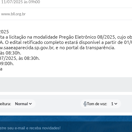
11/07/2025 às 09h00
www.bll.org.br
2025
erta a licitação na modalidade Pregão Eletrônico 08/2025, cuj
tal retificado completo estará disponível a partir de 01/07
.saaeaparecida.sp.gov.br, e no portal da transparência.
às 08:30h.
07/2025, às 08:30h.
09:00h.
va
 MÍDIAS
eitura:
Tom de voz: