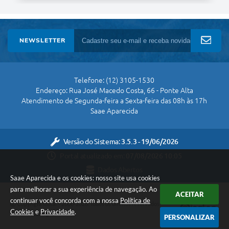
NEWSLETTER
Telefone: (12) 3105-1530
Endereço: Rua José Macedo Costa, 66 - Ponte Alta
Atendimento de Segunda-feira a Sexta-feira das 08h às 17h
Saae Aparecida
Versão do Sistema:
3.5.3 - 19/06/2026
Portal atualizado em:
07/08/2026 10:05
Dados Abertos
Saae Aparecida e os cookies: nosso site usa cookies
para melhorar a sua experiência de navegação. Ao
ACEITAR
continuar você concorda com a nossa
Política de
Copyright Instar - 2006-2026. Todos os direitos reservados -
Cookies
e
Privacidade
.
Instar Tecnologia
PERSONALIZAR