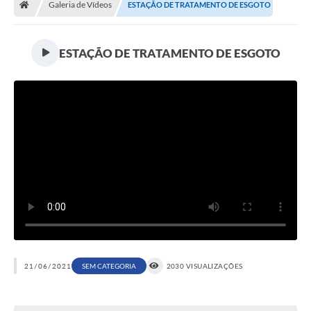
Galeria de Vídeos
ESTAÇÃO DE TRATAMENTO DE ESGOTO
Ouvidoria
Tarifa de água
ESTAÇÃO DE TRATAMENTO DE ESGOTO
Transparência
Audiências Públicas
Contato
Contas Públicas
Contratos
Legislação
Galeria de Fotos
Galeria de Vídeos
21/06/2021
SEM CATEGORIA
2030 VISUALIZAÇÕES
Recomendações e Avisos em Geral