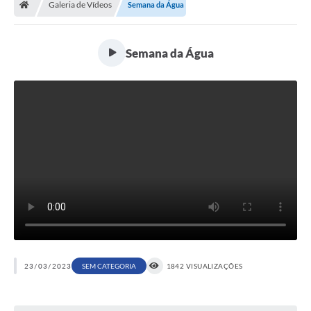
Galeria de Vídeos
Semana da Água
Ouvidoria
Tarifa de água
Semana da Água
Transparência
Audiências Públicas
Contato
Contas Públicas
Contratos
Legislação
Galeria de Fotos
Galeria de Vídeos
23/03/2023
SEM CATEGORIA
1842 VISUALIZAÇÕES
Recomendações e Avisos em Geral