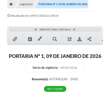
Legislação
PORTARIA Nº 1, 09 DE JANEIRO DE 2026
Ouvidoria
Tarifa de água
Atualizado em: 09/01/2026 às 10h14
Transparência
ARRASTE PARA VER MAIS
Audiências Públicas
Contato
Contas Públicas
PORTARIA Nº 1, 09 DE JANEIRO DE 2026
Contratos
Início da vigência:
09/01/2026
Legislação
Assunto(s):
AUTARQUIA - SAAE
Galeria de Fotos
EM VIGOR
Galeria de Vídeos
Recomendações e Avisos em Geral