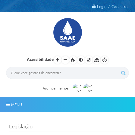
Login / Cadastro
Acessibilidade
Acompanhe-nos:
MENU
Notícias
Legislação
2º Via