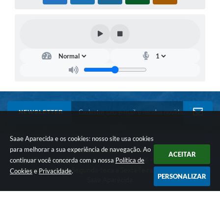
NEWSLETTER
Saae Aparecida e os cookies: nosso site usa cookies
para melhorar a sua experiência de navegação. Ao
Telefone: (12) 3105-1530
ACEITAR
Endereço: Rua José Macedo Costa, 66 - Ponte Alta
continuar você concorda com a nossa
Política de
Atendimento de Segunda-feira a Sexta-feira das 08h às 17h
Cookies
e
Privacidade
.
PERSONALIZAR
Saae Aparecida
Versão do Sistema:
3.5.3 - 19/06/2026