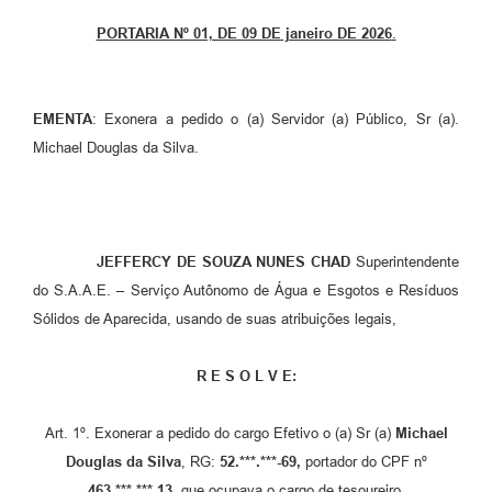
Setores
PORTARIA Nº 01, DE 09 DE janeiro DE 2026
.
LGPD
Decreto 5.152/2024
EMENTA
: Exonera a pedido o (a) Servidor (a) Público, Sr (a).
Obras
Michael Douglas da Silva.
Agenda
Links
JEFFERCY DE SOUZA NUNES CHAD
Superintendente
Telefones Úteis
do S.A.A.E. – Serviço Autônomo de Água e Esgotos e Resíduos
Sólidos de Aparecida, usando de suas atribuições legais,
R E S O L V E:
Art. 1º. Exonerar a pedido do cargo Efetivo o (a) Sr (a)
Michael
Douglas da Silva
, RG:
52.***.***-69,
portador do CPF nº
463.***.***-13
, que ocupava o cargo de tesoureiro.