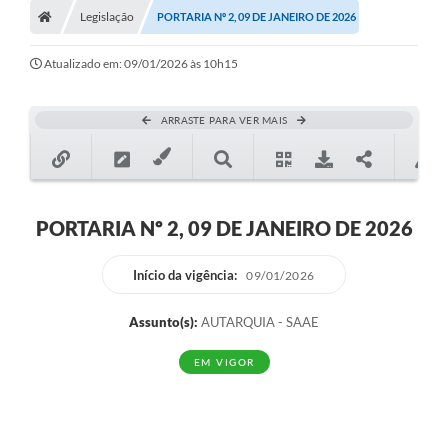
Legislação
PORTARIA Nº 2, 09 DE JANEIRO DE 2026
Ouvidoria
Tarifa de água
Atualizado em: 09/01/2026 às 10h15
Transparência
ARRASTE PARA VER MAIS
Audiências Públicas
Contato
Contas Públicas
PORTARIA Nº 2, 09 DE JANEIRO DE 2026
Contratos
Início da vigência:
09/01/2026
Legislação
Assunto(s):
AUTARQUIA - SAAE
Galeria de Fotos
EM VIGOR
Galeria de Vídeos
Recomendações e Avisos em Geral