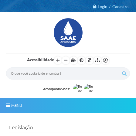
Login / Cadastro
Acessibilidade
Acompanhe-nos:
MENU
Notícias
Legislação
2º Via