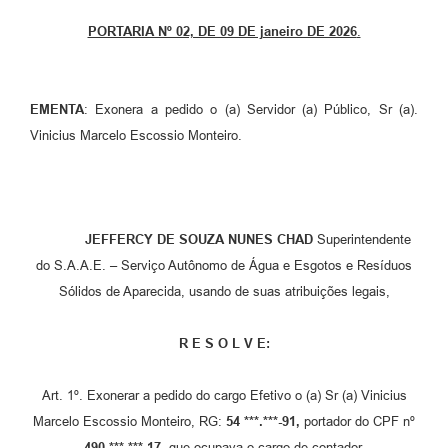
Setores
PORTARIA Nº 02, DE 09 DE janeiro DE 2026
.
LGPD
Decreto 5.152/2024
EMENTA
: Exonera a pedido o (a) Servidor (a) Público, Sr (a).
Obras
Vinicius Marcelo Escossio Monteiro.
Agenda
Links
Telefones Úteis
JEFFERCY DE SOUZA NUNES CHAD
Superintendente
do S.A.A.E. – Serviço Autônomo de Água e Esgotos e Resíduos
Sólidos de Aparecida, usando de suas atribuições legais,
R E S O L V E:
Art. 1º. Exonerar a pedido do cargo Efetivo o (a) Sr (a) Vinicius
Marcelo Escossio Monteiro, RG:
54 ***.***-91,
portador do CPF nº
490.***.***-17
, que ocupava o cargo de contador.