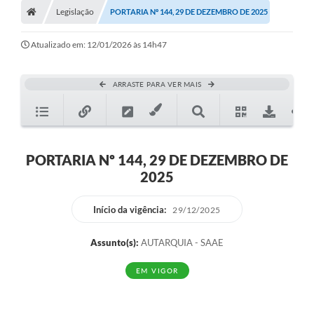
Legislação
PORTARIA Nº 144, 29 DE DEZEMBRO DE 2025
Ouvidoria
Tarifa de água
Atualizado em: 12/01/2026 às 14h47
Transparência
ARRASTE PARA VER MAIS
Audiências Públicas
Contato
Contas Públicas
PORTARIA Nº 144, 29 DE DEZEMBRO DE
2025
Contratos
Legislação
Início da vigência:
29/12/2025
Galeria de Fotos
Assunto(s):
AUTARQUIA - SAAE
Galeria de Vídeos
EM VIGOR
Recomendações e Avisos em Geral