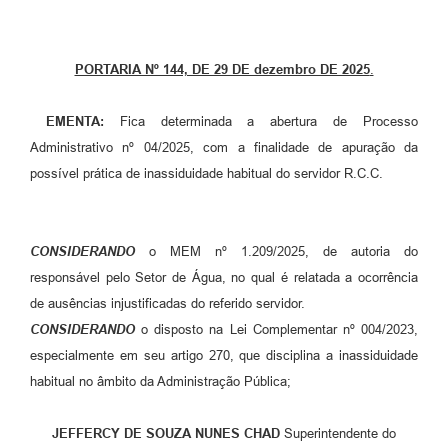
Setores
LGPD
PORTARIA Nº 144, DE 29 DE dezembro DE 2025
.
Decreto 5.152/2024
EMENTA:
Fica determinada a abertura de Processo
Obras
Administrativo nº 04/2025, com a finalidade de apuração da
Agenda
possível prática de inassiduidade habitual do servidor R.C.C.
Links
Telefones Úteis
CONSIDERANDO
o MEM nº 1.209/2025, de autoria do
responsável pelo Setor de Água, no qual é relatada a ocorrência
de ausências injustificadas do referido servidor.
CONSIDERANDO
o disposto na Lei Complementar nº 004/2023,
especialmente em seu artigo 270, que disciplina a inassiduidade
habitual no âmbito da Administração Pública;
JEFFERCY DE SOUZA NUNES CHAD
Superintendente do