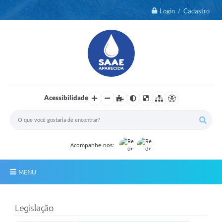
Login / Cadastro
Acessibilidade
Acompanhe-nos:
MENU
Notícias
Legislação
2º Via