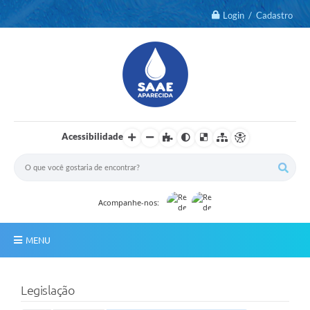
Login / Cadastro
Acessibilidade
Acompanhe-nos:
MENU
Notícias
Legislação
2º Via