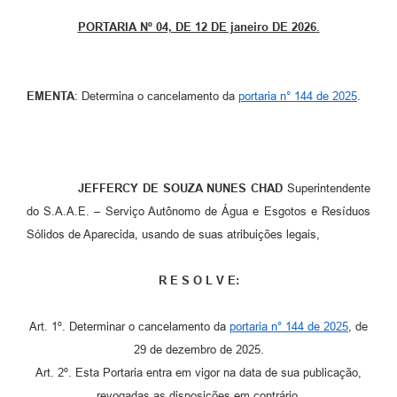
Setores
PORTARIA Nº 04, DE 12 DE janeiro DE 2026
.
LGPD
Decreto 5.152/2024
EMENTA
: Determina o cancelamento da
portaria n° 144 de 2025
.
Obras
Agenda
Links
JEFFERCY DE SOUZA NUNES CHAD
Superintendente
do S.A.A.E. – Serviço Autônomo de Água e Esgotos e Resíduos
Telefones Úteis
Sólidos de Aparecida, usando de suas atribuições legais,
R E S O L V E:
Art. 1º. Determinar o cancelamento da
portaria n° 144 de 2025
, de
29 de dezembro de 2025.
Art. 2º. Esta Portaria entra em vigor na data de sua publicação,
revogadas as disposições em contrário.