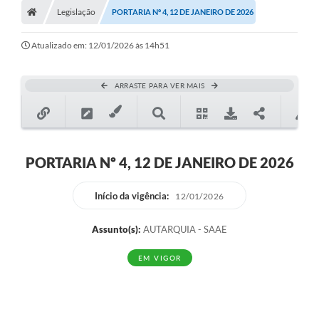
Legislação
PORTARIA Nº 4, 12 DE JANEIRO DE 2026
Ouvidoria
Tarifa de água
Atualizado em: 12/01/2026 às 14h51
Transparência
ARRASTE PARA VER MAIS
Audiências Públicas
Contato
Contas Públicas
PORTARIA Nº 4, 12 DE JANEIRO DE 2026
Contratos
Início da vigência:
12/01/2026
Legislação
Assunto(s):
AUTARQUIA - SAAE
Galeria de Fotos
EM VIGOR
Galeria de Vídeos
Recomendações e Avisos em Geral