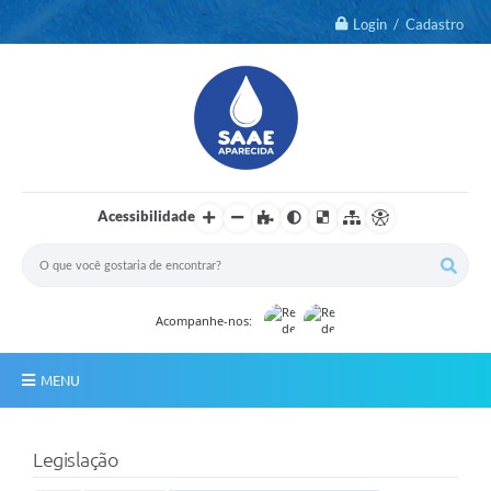
Login / Cadastro
Acessibilidade
Acompanhe-nos:
MENU
Notícias
Legislação
2º Via