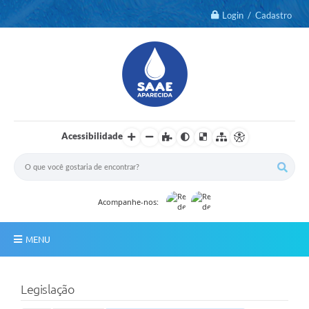
Login / Cadastro
Acessibilidade
Acompanhe-nos:
MENU
Notícias
Legislação
2º Via