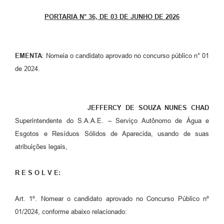
Setores
PORTARIA N° 36, DE 03 DE JUNHO DE 2026
LGPD
Decreto 5.152/2024
EMENTA
: Nomeia o candidato aprovado no concurso público n° 01
Obras
de 2024.
Agenda
Links
JEFFERCY DE SOUZA NUNES CHAD
Telefones Úteis
Superintendente do S.A.A.E. – Serviço Autônomo de Água e
Esgotos e Resíduos Sólidos de Aparecida, usando de suas
atribuições legais,
R E S O L V E:
Art. 1º. Nomear o candidato aprovado no Concurso Público nº
01/2024, conforme abaixo relacionado: