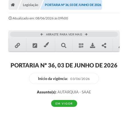
Legislação
PORTARIA Nº 36, 03 DE JUNHO DE 2026
Ouvidoria
Tarifa de água
Atualizado em: 08/06/2026 às 09h00
Transparência
ARRASTE PARA VER MAIS
Audiências Públicas
Contato
Contas Públicas
PORTARIA Nº 36, 03 DE JUNHO DE 2026
Contratos
Início da vigência:
03/06/2026
Legislação
Assunto(s):
AUTARQUIA - SAAE
Galeria de Fotos
EM VIGOR
Galeria de Vídeos
Recomendações e Avisos em Geral